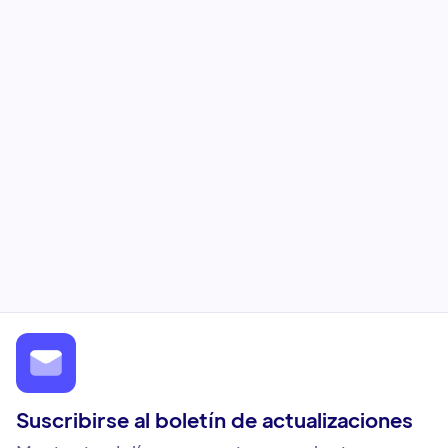
Granular analytics



Pixel email tracking

Suscribirse al boletín de actualizaciones